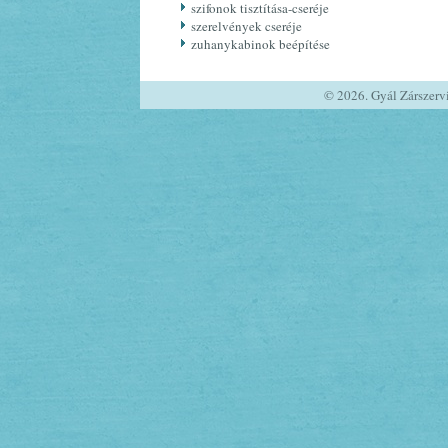
szifonok tisztítása-cseréje
szerelvények cseréje
zuhanykabinok beépítése
© 2026. Gyál Zárszerv