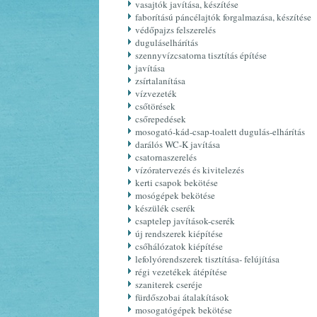
vasajtók javítása, készítése
faborítású páncélajtók forgalmazása, készítése
védőpajzs felszerelés
duguláselhárítás
szennyvízcsatorna tisztítás építése
javítása
zsírtalanítása
vízvezeték
csőtörések
csőrepedések
mosogató-kád-csap-toalett dugulás-elhárítás
darálós WC-K javítása
csatornaszerelés
vízóratervezés és kivitelezés
kerti csapok bekötése
mosógépek bekötése
készülék cserék
csaptelep javítások-cserék
új rendszerek kiépítése
csőhálózatok kiépítése
lefolyórendszerek tisztítása- felújítása
régi vezetékek átépítése
szaniterek cseréje
fürdőszobai átalakítások
mosogatógépek bekötése