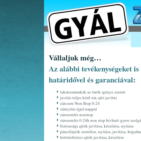
Vállaljuk még…
Az alábbi tevékenységeket is 
határidővel és garanciával:
lakatosmunkák az önök igénye szerint
javítás teljes körű zár, ajtó javítás
zárcsere Non-Stop 0-24
zárnyitás éjjel-nappal
zárszerelés nonstop
zárszerelés 0-24h non stop hívható gyors szolgá
biztonsági ajtók javítása, készítése, nyitása
páncélajtók szerelése, nyitása, javítása, forgal
betörésbiztos ajtók javítása, készítése